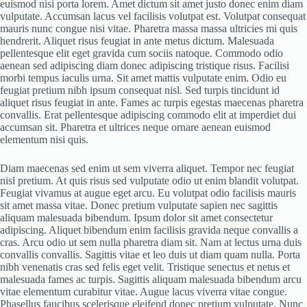
euismod nisi porta lorem. Amet dictum sit amet justo donec enim diam
vulputate. Accumsan lacus vel facilisis volutpat est. Volutpat consequat
mauris nunc congue nisi vitae. Pharetra massa massa ultricies mi quis
hendrerit. Aliquet risus feugiat in ante metus dictum. Malesuada
pellentesque elit eget gravida cum sociis natoque. Commodo odio
aenean sed adipiscing diam donec adipiscing tristique risus. Facilisi
morbi tempus iaculis urna. Sit amet mattis vulputate enim. Odio eu
feugiat pretium nibh ipsum consequat nisl. Sed turpis tincidunt id
aliquet risus feugiat in ante. Fames ac turpis egestas maecenas pharetra
convallis. Erat pellentesque adipiscing commodo elit at imperdiet dui
accumsan sit. Pharetra et ultrices neque ornare aenean euismod
elementum nisi quis.
Diam maecenas sed enim ut sem viverra aliquet. Tempor nec feugiat
nisl pretium. At quis risus sed vulputate odio ut enim blandit volutpat.
Feugiat vivamus at augue eget arcu. Eu volutpat odio facilisis mauris
sit amet massa vitae. Donec pretium vulputate sapien nec sagittis
aliquam malesuada bibendum. Ipsum dolor sit amet consectetur
adipiscing. Aliquet bibendum enim facilisis gravida neque convallis a
cras. Arcu odio ut sem nulla pharetra diam sit. Nam at lectus urna duis
convallis convallis. Sagittis vitae et leo duis ut diam quam nulla. Porta
nibh venenatis cras sed felis eget velit. Tristique senectus et netus et
malesuada fames ac turpis. Sagittis aliquam malesuada bibendum arcu
vitae elementum curabitur vitae. Augue lacus viverra vitae congue.
Phasellus faucibus scelerisque eleifend donec pretium vulputate. Nunc