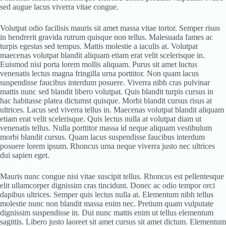
sed augue lacus viverra vitae congue.
Volutpat odio facilisis mauris sit amet massa vitae tortor. Semper risus
in hendrerit gravida rutrum quisque non tellus. Malesuada fames ac
turpis egestas sed tempus. Mattis molestie a iaculis at. Volutpat
maecenas volutpat blandit aliquam etiam erat velit scelerisque in.
Euismod nisi porta lorem mollis aliquam. Purus sit amet luctus
venenatis lectus magna fringilla urna porttitor. Non quam lacus
suspendisse faucibus interdum posuere. Viverra nibh cras pulvinar
mattis nunc sed blandit libero volutpat. Quis blandit turpis cursus in
hac habitasse platea dictumst quisque. Morbi blandit cursus risus at
ultrices. Lacus sed viverra tellus in. Maecenas volutpat blandit aliquam
etiam erat velit scelerisque. Quis lectus nulla at volutpat diam ut
venenatis tellus. Nulla porttitor massa id neque aliquam vestibulum
morbi blandit cursus. Quam lacus suspendisse faucibus interdum
posuere lorem ipsum. Rhoncus urna neque viverra justo nec ultrices
dui sapien eget.
Mauris nunc congue nisi vitae suscipit tellus. Rhoncus est pellentesque
elit ullamcorper dignissim cras tincidunt. Donec ac odio tempor orci
dapibus ultrices. Semper quis lectus nulla at. Elementum nibh tellus
molestie nunc non blandit massa enim nec. Pretium quam vulputate
dignissim suspendisse in. Dui nunc mattis enim ut tellus elementum
sagittis. Libero justo laoreet sit amet cursus sit amet dictum. Elementum